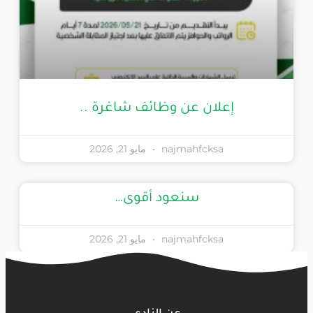
إعلان عن وظائف شاغرة ..
najmahfcksa
مايو 21, 2026
سنعود أقوى…
najmahfcksa
مايو 21, 2026