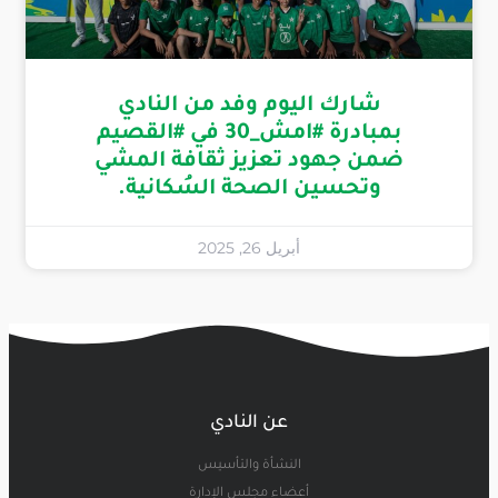
شارك اليوم وفد من النادي
بمبادرة #امش_30 في #القصيم
ضمن جهود تعزيز ثقافة المشي
وتحسين الصحة السُكانية.
أبريل 26, 2025
عن النادي
النشأة والتأسيس
أعضاء مجلس الإدارة