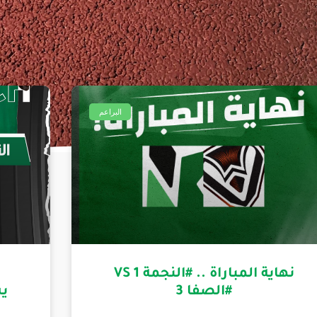
البراعم
نهاية المباراة .. #النجمة 1 VS
#الصفا 3
ي