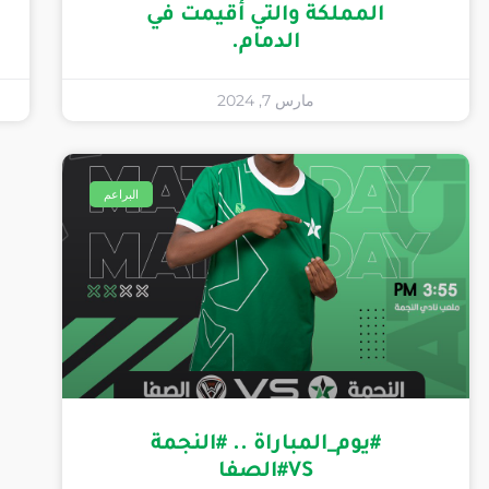
المملكة والتي أقيمت في
الدمام.
مارس 7, 2024
البراعم
#يوم_المباراة .. #النجمة
VS#الصفا