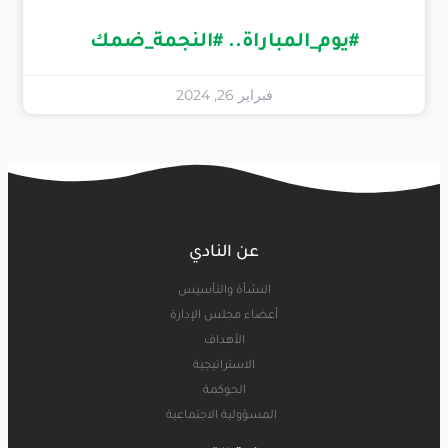
#يوم_المباراة.. #النجمة_ضمك
فبراير 26, 2024
عن النادي
النشأة والتأسيس
أعضاء مجلس الإدارة
الأهداف
الاستراتيجية
الحوكمة
المسؤولية الاجتماعية