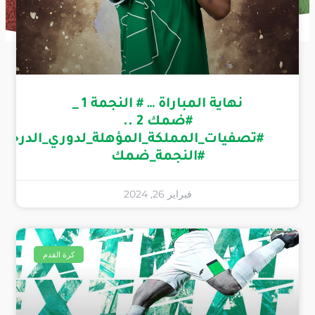
نهاية المباراة … # النجمة 1 _
#ضمك 2 ..
#تصفيات_المملكة_المؤهلة_لدوري_الدرجة_ا
#النجمة_ضمك
فبراير 26, 2024
كرة القدم