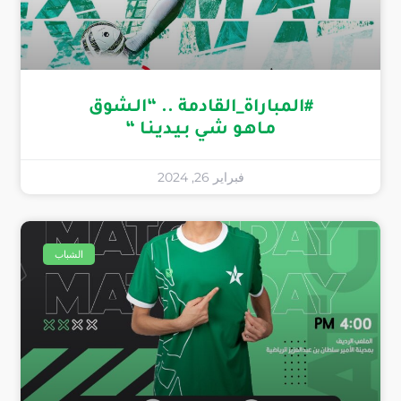
#المباراة_القادمة .. “الـشوق
مـاهـو شـي بـيـديـنـا “
فبراير 26, 2024
الشباب