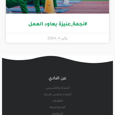
#نجمة_عنيزة يعاود العمل
يناير 4, 2024
عن النادي
النشأة والتأسيس
أعضاء مجلس الإدارة
الأهداف
الاستراتيجية
الحوكمة