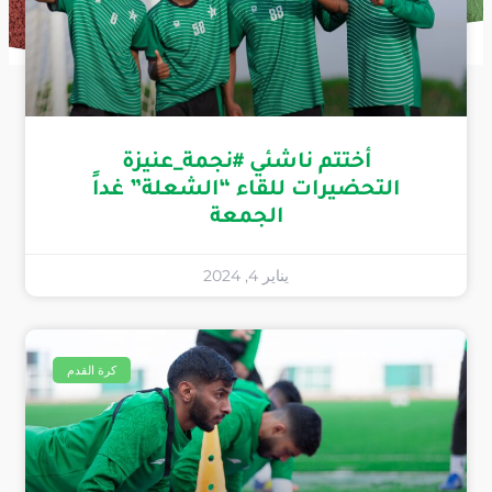
أختتم ناشئي #نجمة_عنيزة
التحضيرات للقاء “الشعلة” غداً
الجمعة
يناير 4, 2024
كرة القدم