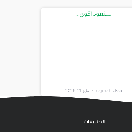
سنعود أقوى…
najmahfcksa
مايو 21, 2026
التطبيقات