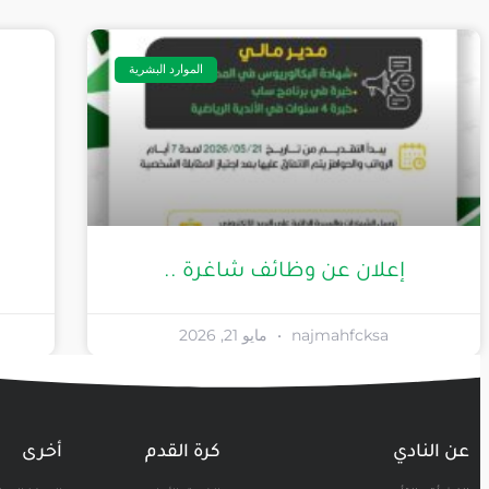
الموارد البشرية
إعلان عن وظائف شاغرة ..
najmahfcksa
مايو 21, 2026
عن النادي
كرة القدم
أخرى