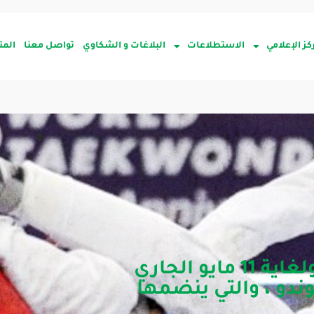
كز الإعلامي
الاستطلاعات
البلاغات و الشكاوي
تواصل معنا
المت
يستضيف النادي بدء من اليوم ولغاية 11 مايو الجاري
وندو ، والتي ينضمها