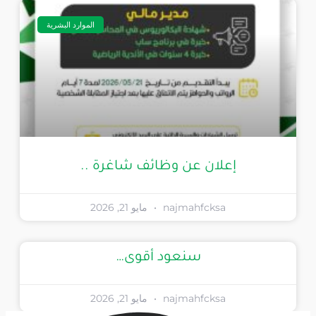
الموارد البشرية
إعلان عن وظائف شاغرة ..
najmahfcksa
مايو 21, 2026
سنعود أقوى…
najmahfcksa
مايو 21, 2026