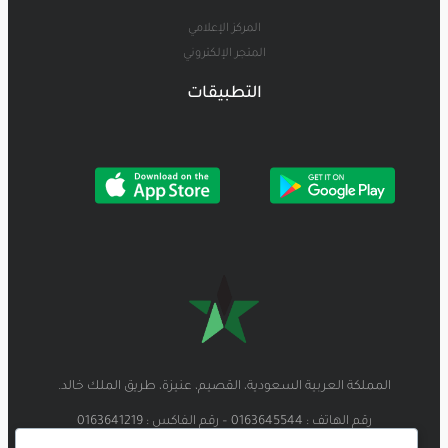
المركز الإعلامي
المتجر الإلكتروني
التطبيقات
المملكة العربية السعودية، القصيم، عنيزة، طريق الملك خالد.
رقم الهاتف : 0163645544 – رقم الفاكس : 0163641219