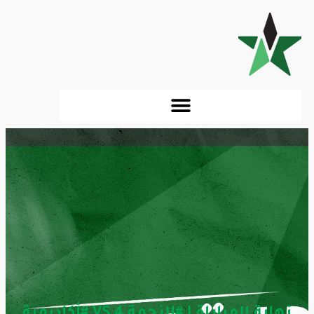
نهاية المباراة | #النجمة 4 VS #أكاديمية