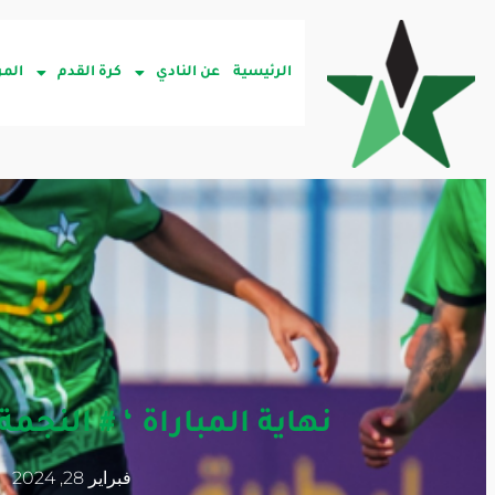
الرئيسية
عن النادي
كرة القدم
المر
نهاية المباراة ‘ # النجمة 3 _# الجندل 
فبراير 28, 2024