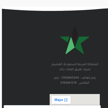
المملكة العربية السعودية، القصيم،
عنيزة، طريق الملك خالد.
رقم الهاتف : 0163645544 – رقم
الفاكس : 0163641219