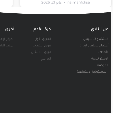
najmahfcksa
مايو 21, 2026
عن النادي
كرة القدم
أخرى
النشأة والتأسيس
الفريق الأول
المركز الإع
أعضاء مجلس الإدارة
فريق الشباب
المتجر الإل
الأهداف
فريق الناشئين
الاستراتيجية
البراعم
الحوكمة
المسؤولية الاجتماعية