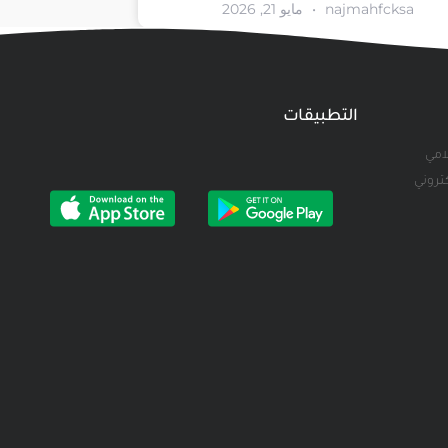
najmahfcksa
مايو 21, 2026
التطبيقات
لامي
كتروني