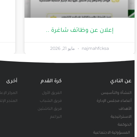
إعلان عن وظائف شاغرة ..
najmahfcksa
مايو 21, 2026
عن النادي
كرة القدم
أخرى
النشأة والتأسيس
الفريق الأول
المركز الإع
أعضاء مجلس الإدارة
فريق الشباب
المتجر الإل
الأهداف
فريق الناشئين
الاستراتيجية
البراعم
الحوكمة
المسؤولية الاجتماعية