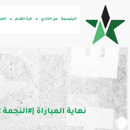
الرئيسية
عن النادي
كرة القدم
المر
نهاية المباراة |#النجمة 2 VS #العين 2
مايو 28, 2024