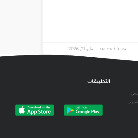
najmahfcksa
مايو 21, 2026
التطبيقات
لامي
كتروني