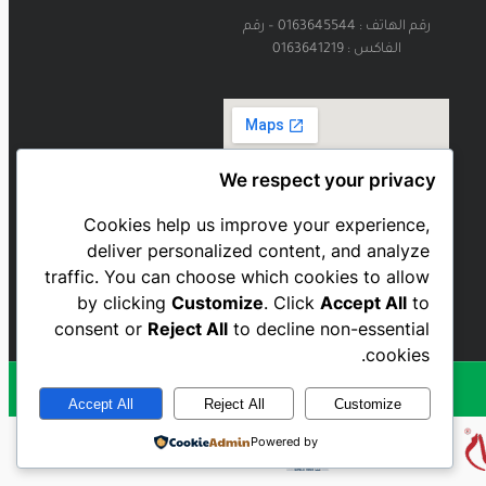
رقم الهاتف : 0163645544 – رقم
الفاكس : 0163641219
We respect your privacy
Cookies help us improve your experience,
deliver personalized content, and analyze
traffic. You can choose which cookies to allow
by clicking
Customize
. Click
Accept All
to
consent or
Reject All
to decline non-essential
cookies.
Accept All
Reject All
Customize
Powered by