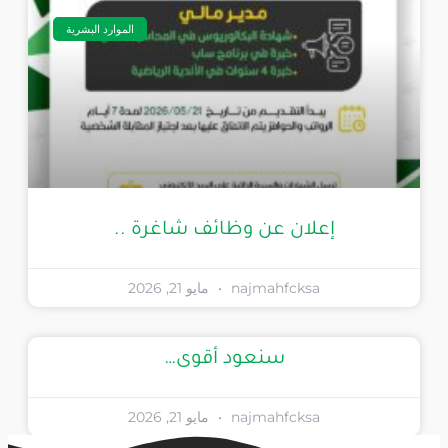
الموارد البشرية
إعلان عن وظائف شاغرة ..
najmahfcksa
مايو 21, 2026
سنعود أقوى…
najmahfcksa
مايو 21, 2026