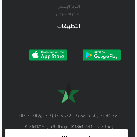
المركز الإعلامي
المتجر الإلكتروني
التطبيقات
المملكة العربية السعودية، القصيم، عنيزة، طريق الملك خالد.
رقم الهاتف : 0163645544 – رقم الفاكس : 0163641219