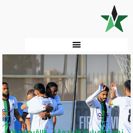
نهاية المباراة #النجمة 1 _ #القيصومة0