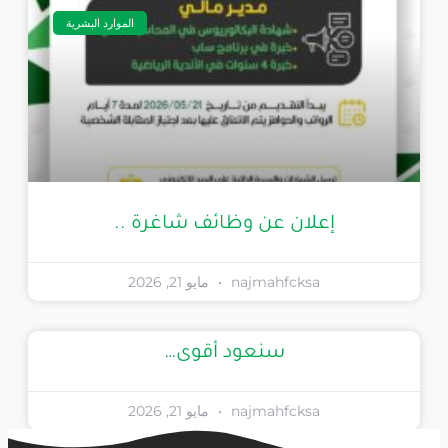
الموارد البشرية
إعلان عن وظائف شاغرة ..
najmahfcksa
مايو 21, 2026
سنعود أقوى…
najmahfcksa
مايو 21, 2026