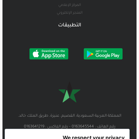
المركز الإعلامي
المتجر الإلكتروني
التطبيقات
المملكة العربية السعودية، القصيم، عنيزة، طريق الملك خالد.
رقم الهاتف : 0163645544 – رقم الفاكس : 0163641219
We respect your privacy