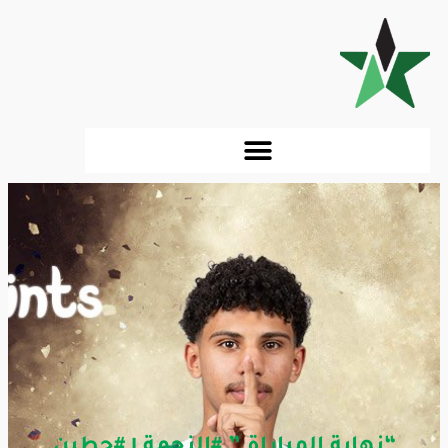
“نهاية المباراة ” #النجمة ١ #حطين