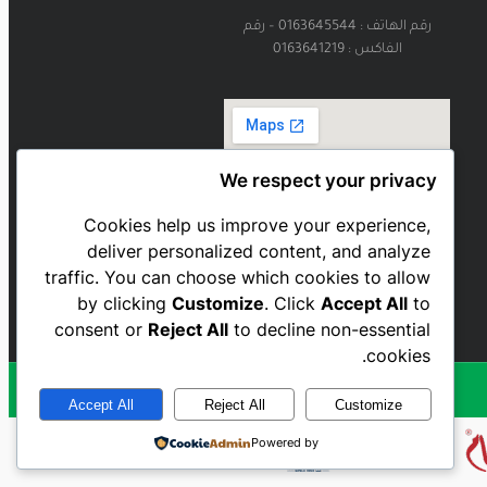
رقم الهاتف : 0163645544 – رقم
الفاكس : 0163641219
We respect your privacy
Cookies help us improve your experience,
deliver personalized content, and analyze
traffic. You can choose which cookies to allow
by clicking
Customize
. Click
Accept All
to
consent or
Reject All
to decline non-essential
cookies.
Accept All
Reject All
Customize
Powered by