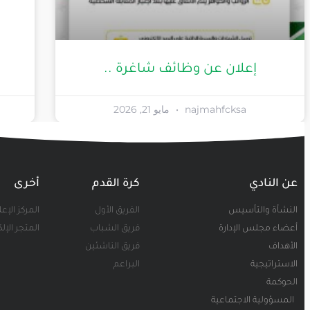
إعلان عن وظائف شاغرة ..
najmahfcksa
مايو 21, 2026
عن النادي
كرة القدم
أخرى
النشأة والتأسيس
الفريق الأول
المركز الإع
أعضاء مجلس الإدارة
فريق الشباب
المتجر الإل
الأهداف
فريق الناشئين
الاستراتيجية
البراعم
الحوكمة
المسؤولية الاجتماعية