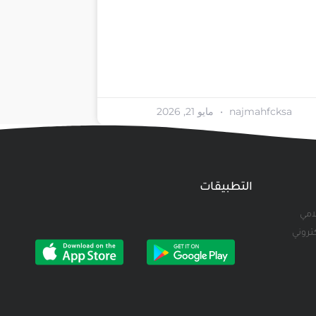
najmahfcksa
مايو 21, 2026
التطبيقات
لامي
كتروني