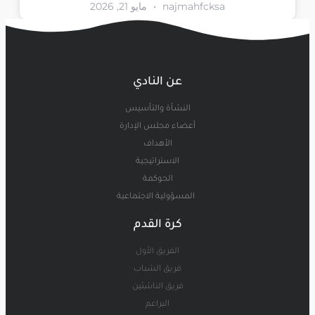
najmahfcksa
مايو 21, 2026
عن النادي
النشأة والتأسيس
أعضاء مجلس الإدارة
الأهداف
الاستراتيجية
الحوكمة
المسؤولية الاجتماعية
كرة القدم
الفريق الأول
فريق الشباب
فريق الناشئين
البراعم