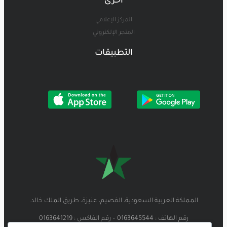
أخرى
المركز الإعلامي
المتجر الإلكتروني
التطبيقات
المملكة العربية السعودية، القصيم، عنيزة، طريق الملك خالد.
رقم الهاتف : 0163645544 – رقم الفاكس : 0163641219