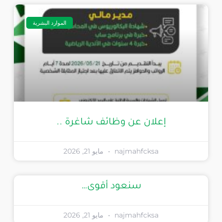
الموارد البشرية
إعلان عن وظائف شاغرة ..
najmahfcksa
مايو 21, 2026
سنعود أقوى…
najmahfcksa
مايو 21, 2026