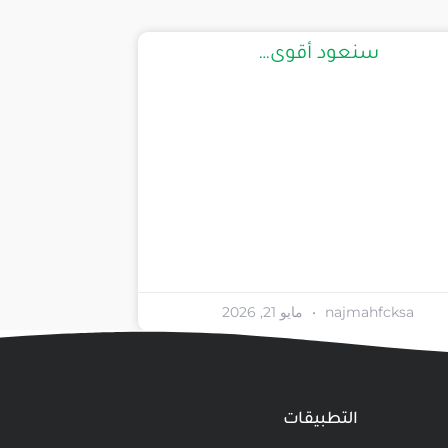
سنعود أقوى…
najmahfcksa
مايو 21, 2026
التطبيقات