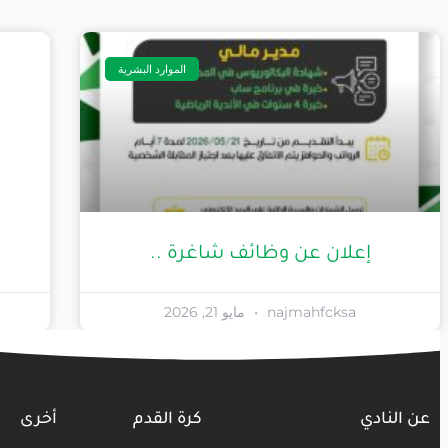
الموارد البشرية
إعلان عن وظائف شاغرة ..
najmahfcksa
مايو 21, 2026
عن النادي
كرة القدم
أخرى