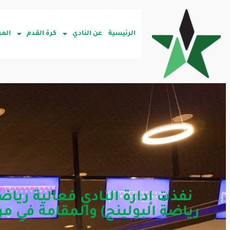
الرئيسية
عن النادي
كرة القدم
المر
نفذت إدارة النادي فعالية ريا
رياضة البولينج) والمقامة في مر