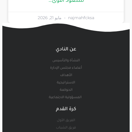
سنعود أقوى…
najmahfcksa
مايو 21, 2026
عن النادي
النشأة والتأسيس
أعضاء مجلس الإدارة
الأهداف
الاستراتيجية
الحوكمة
المسؤولية الاجتماعية
كرة القدم
الفريق الأول
فريق الشباب