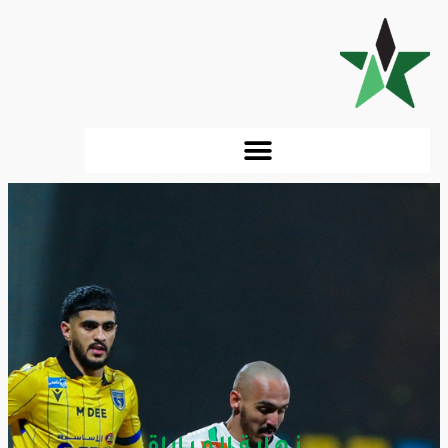
نـهـايـة الـمـبـاراة