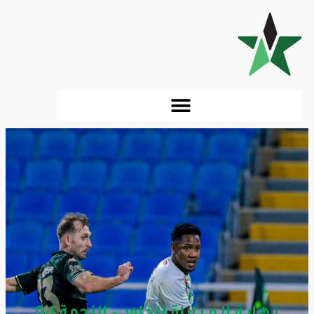
نـهـايـة الـمـبـاراة الخلود – النجمة 1-0