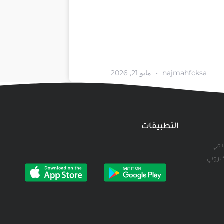
najmahfcksa
مايو 21, 2026
التطبيقات
لامي
كتروني