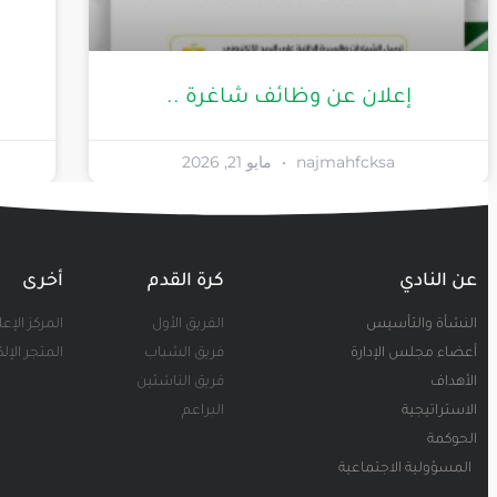
إعلان عن وظائف شاغرة ..
najmahfcksa
مايو 21, 2026
عن النادي
كرة القدم
أخرى
النشأة والتأسيس
الفريق الأول
المركز الإع
أعضاء مجلس الإدارة
فريق الشباب
المتجر الإل
الأهداف
فريق الناشئين
الاستراتيجية
البراعم
الحوكمة
المسؤولية الاجتماعية