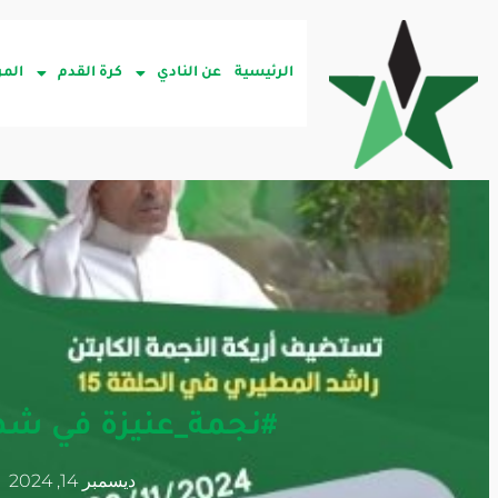
الرئيسية
عن النادي
كرة القدم
المر
#نجمة_عنيزة في شه
ديسمبر 14, 2024