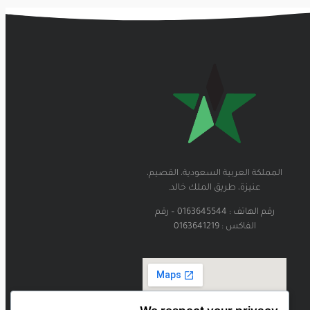
المملكة العربية السعودية، القصيم،
عنيزة، طريق الملك خالد.
رقم الهاتف : 0163645544 – رقم
الفاكس : 0163641219