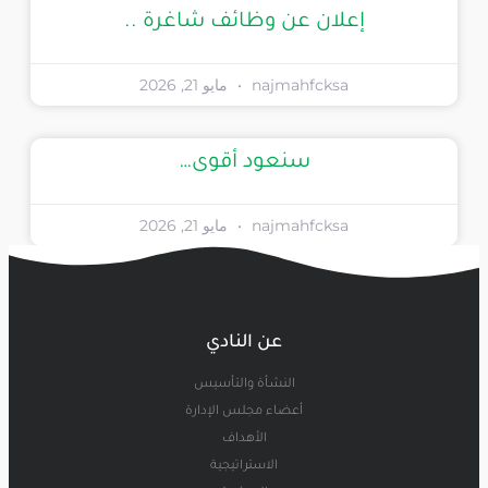
إعلان عن وظائف شاغرة ..
najmahfcksa
مايو 21, 2026
سنعود أقوى…
najmahfcksa
مايو 21, 2026
عن النادي
النشأة والتأسيس
أعضاء مجلس الإدارة
الأهداف
الاستراتيجية