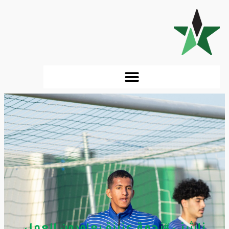
ناشئي #نجمة_عنيزة يعاودون العمل