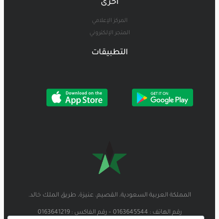
أخرى
المركز الإعلامي
المتجر الإلكتروني
التطبيقات
المملكة العربية السعودية، القصيم، عنيزة، طريق الملك خالد.
رقم الهاتف : 0163645544 – رقم الفاكس : 0163641219