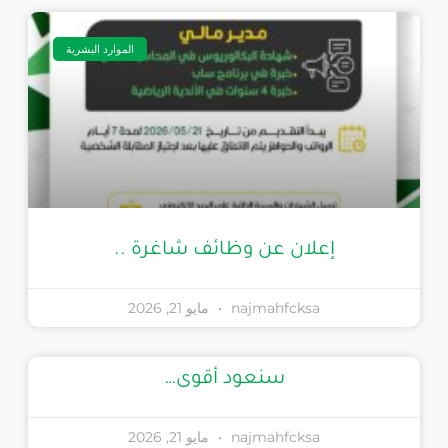
الموارد البشرية
إعلان عن وظائف شاغرة ..
najmahfcksa
مايو 21, 2026
سنعود أقوى…
najmahfcksa
مايو 21, 2026