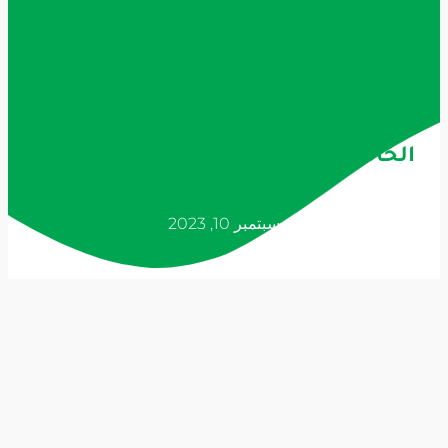
من مشاركة لاعبي النادي فيصل
المطيري وياسر المطيري في بطولة
المملكة للمصارعة ( الرومانية – الحرة )
والمقامة خلال الفترة 7-9 أغسطس
2023 بمنطقة عسير ،وأحرزوا المركز
الخامس على المملكة بالحرة بوزن 45K
و 65K على التوالي
سبتمبر 10, 2023