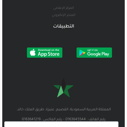
المركز الإعلامي
المتجر الإلكتروني
التطبيقات
المملكة العربية السعودية، القصيم، عنيزة، طريق الملك خالد.
رقم الهاتف : 0163645544 – رقم الفاكس : 0163641219