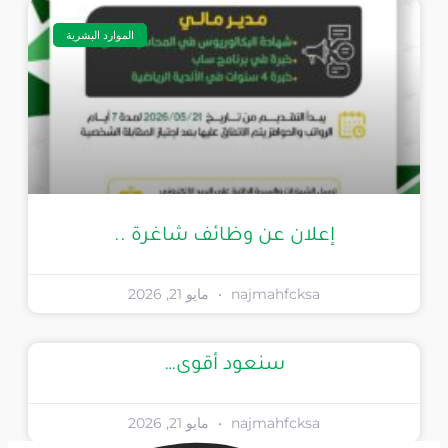
الموارد البشرية
إعلان عن وظائف شاغرة ..
najmahfcksa
مايو 21, 2026
سنعود أقوى…
najmahfcksa
مايو 21, 2026