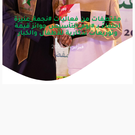
مقتطفات من فعاليات #نجمة_عنيزة
احتفاءً بـ #يوم_التأسيس جوائز قيمة
وتوزيعات تذكارية للأطفال والكبار
فبراير 24, 2025