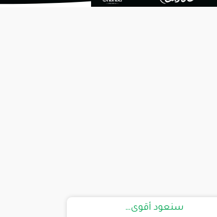
سنعود أقوى…