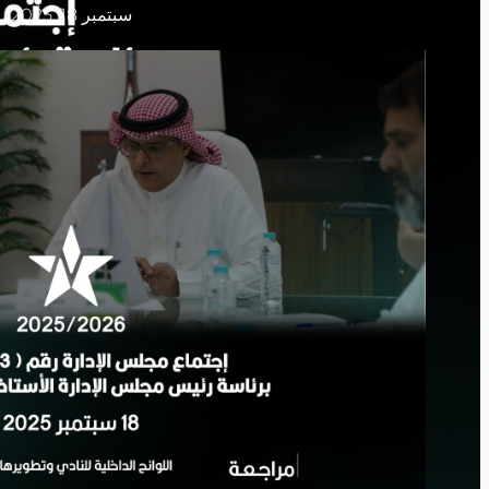
سبتمبر 18, 2025