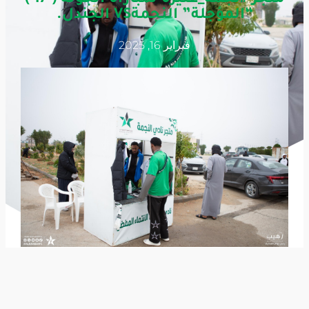
“المؤجلة” النجمةVS الجندل.
فبراير 16, 2025