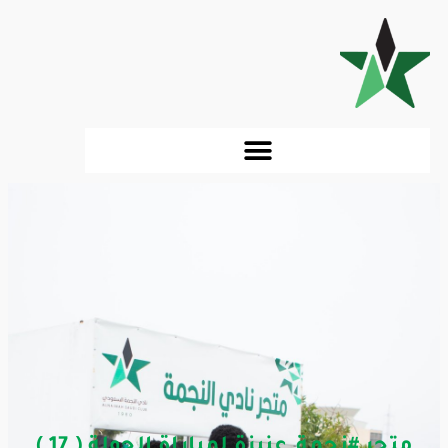
متجر #نجمة_عنيزة لمباراة الجولة ( 17 )