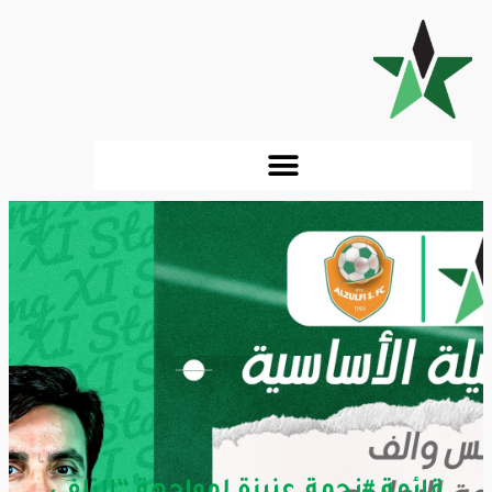
قائمة #نجمة_عنيزة لمواجهة “الزلفي