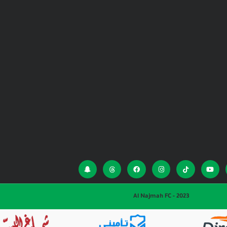
Al Najmah FC - 2023