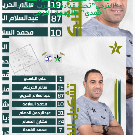
“الترجي”تحت قيادة المدرب “عماد
حمدي” #النجمة_الترجي
سبتمبر 13, 2024