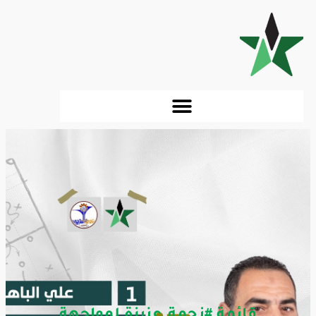
قائمة #نجمة_عنيزة لمواجهة