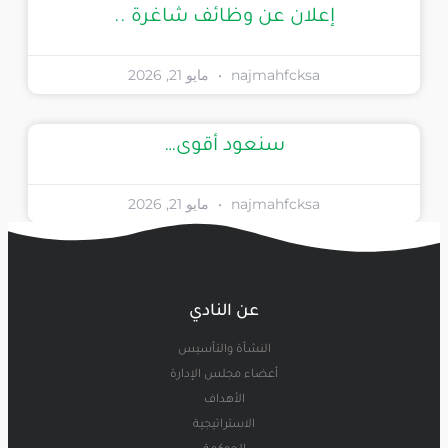
إعلان عن وظائف شاغرة ..
najmahfcksa
مايو 21, 2026
سنعود أقوى…
najmahfcksa
مايو 21, 2026
عن النادي
النشأة والتأسيس
أعضاء مجلس الإدارة
الأهداف
الاستراتيجية