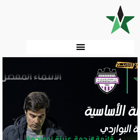
قائمة #نجمة_عنيزة لمواجهة