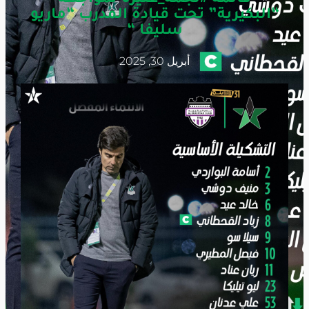
“البكيرية” تحت قيادة المدرب “ماريو
سليفا “
أبريل 30, 2025