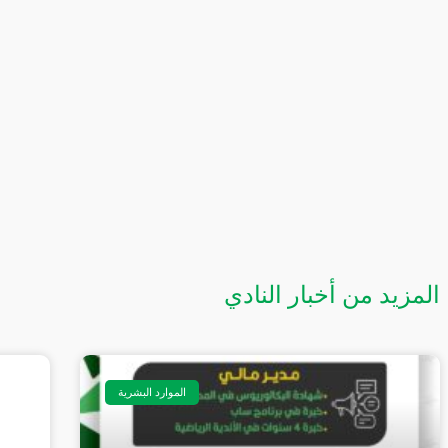
المزيد من أخبار النادي
الموارد البشرية