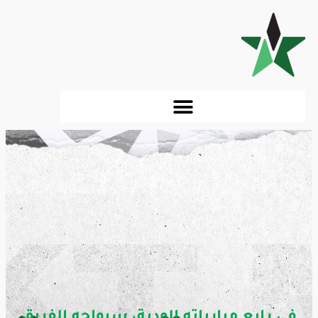
في رابع مبارياته الودية، سيواجه الفريق