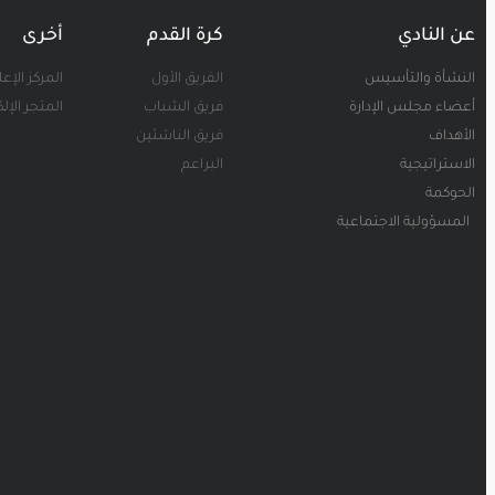
عن النادي
كرة القدم
أخرى
النشأة والتأسيس
الفريق الأول
المركز الإع
أعضاء مجلس الإدارة
فريق الشباب
المتجر الإل
الأهداف
فريق الناشئين
الاستراتيجية
البراعم
الحوكمة
المسؤولية الاجتماعية