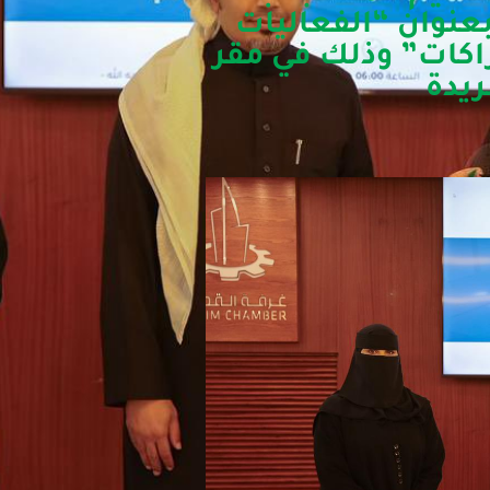
 بعنوان “الفعاليات
شراكات” وذلك في مقر
ريدة