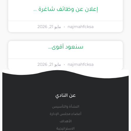
إعلان عن وظائف شاغرة ..
najmahfcksa
مايو 21, 2026
سنعود أقوى…
najmahfcksa
مايو 21, 2026
عن النادي
النشأة والتأسيس
أعضاء مجلس الإدارة
الأهداف
الاستراتيجية