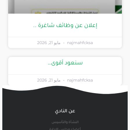
إعلان عن وظائف شاغرة ..
najmahfcksa
مايو 21, 2026
سنعود أقوى…
najmahfcksa
مايو 21, 2026
عن النادي
النشأة والتأسيس
أعضاء مجلس الإدارة