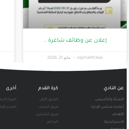
إعلان عن وظائف شاغرة ..
najmahfcksa
مايو 21, 2026
عن النادي
كرة القدم
أخرى
النشأة والتأسيس
الفريق الأول
المركز الإع
أعضاء مجلس الإدارة
فريق الشباب
المتجر الإل
الأهداف
فريق الناشئين
الاستراتيجية
البراعم