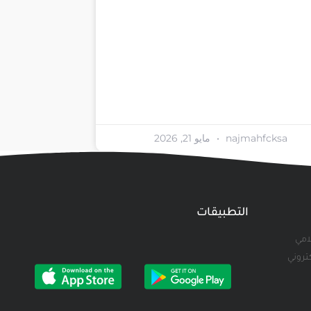
najmahfcksa
مايو 21, 2026
التطبيقات
لامي
كتروني