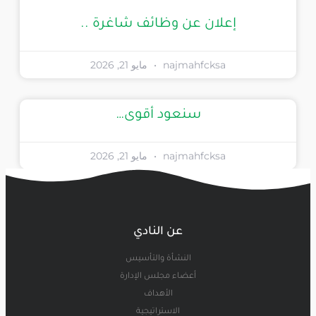
إعلان عن وظائف شاغرة ..
najmahfcksa
مايو 21, 2026
سنعود أقوى…
najmahfcksa
مايو 21, 2026
عن النادي
النشأة والتأسيس
أعضاء مجلس الإدارة
الأهداف
الاستراتيجية