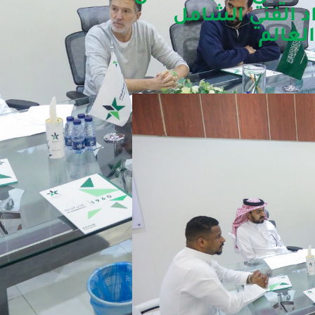
اد الفني الشامل
لعالم