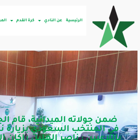
الرئيسية
عن النادي
كرة القدم
المر
ضمن جولاته الميدانية، قام ال
في المنتخب السعودي بزيارة ناد
باللاعبين : ناصر الهليل راكان