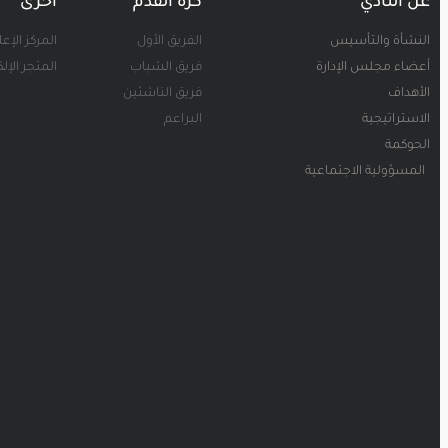
عن النادي
كرة القدم
أخرى
النشأة والتأسيس
الفريق الأول
المركز الإع
أعضاء مجلس الإدارة
فريق الشباب
المتجر الإل
الأهداف
فريق الناشئين
الاستراتيجية
البراعم
الحوكمة
المسؤولية الاجتماعية