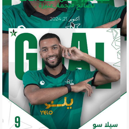
لصالح #نجمة_عنيزة .
أكتوبر 21, 2024