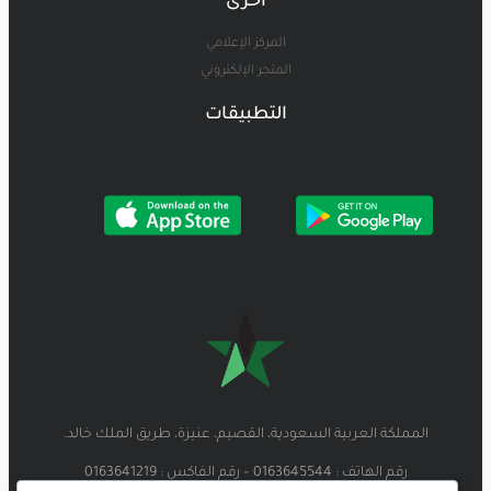
أخرى
المركز الإعلامي
المتجر الإلكتروني
التطبيقات
المملكة العربية السعودية، القصيم، عنيزة، طريق الملك خالد.
رقم الهاتف : 0163645544 – رقم الفاكس : 0163641219