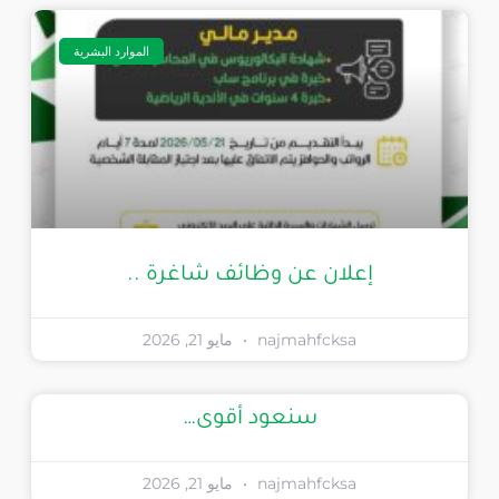
الموارد البشرية
إعلان عن وظائف شاغرة ..
najmahfcksa
مايو 21, 2026
سنعود أقوى…
najmahfcksa
مايو 21, 2026