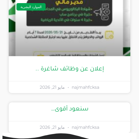
الموارد البشرية
إعلان عن وظائف شاغرة ..
najmahfcksa
مايو 21, 2026
سنعود أقوى…
najmahfcksa
مايو 21, 2026