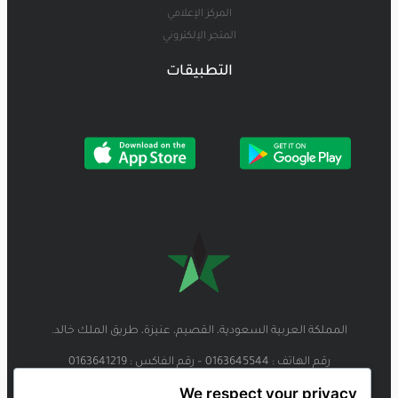
المركز الإعلامي
المتجر الإلكتروني
التطبيقات
المملكة العربية السعودية، القصيم، عنيزة، طريق الملك خالد.
رقم الهاتف : 0163645544 – رقم الفاكس : 0163641219
We respect your privacy