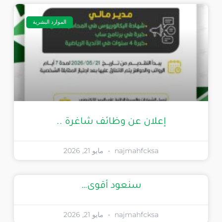
الموارد البشرية
إعلان عن وظائف شاغرة ..
najmahfcksa
مايو 21, 2026
سنعود أقوى…
najmahfcksa
مايو 21, 2026