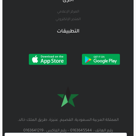
أخرى
المركز الإعلامي
المتجر الإلكتروني
التطبيقات
المملكة العربية السعودية، القصيم، عنيزة، طريق الملك خالد.
رقم الهاتف : 0163645544 – رقم الفاكس : 0163641219