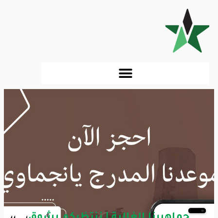
جماهيرنا الغالية | ننتظركم بشوق