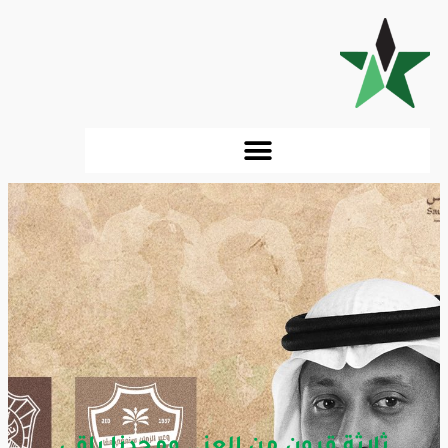
ثلاثة قرون من العز.. ومجدنا باقي