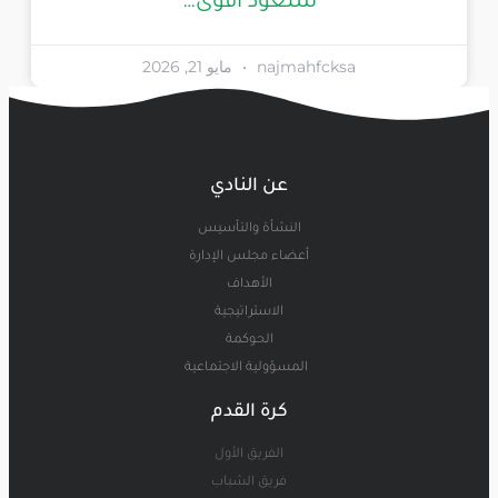
سنعود أقوى…
najmahfcksa
مايو 21, 2026
عن النادي
النشأة والتأسيس
أعضاء مجلس الإدارة
الأهداف
الاستراتيجية
الحوكمة
المسؤولية الاجتماعية
كرة القدم
الفريق الأول
فريق الشباب