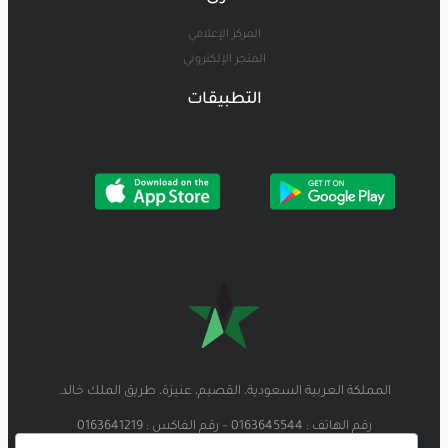
المركز الإعلامي
المتجر الإلكتروني
التطبيقات
المملكة العربية السعودية، القصيم، عنيزة، طريق الملك خالد.
رقم الهاتف : 0163645544 – رقم الفاكس : 0163641219