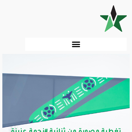
تغطية مصورة من ثنائية #نجمة_عنيزة