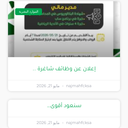
الموارد البشرية
إعلان عن وظائف شاغرة ..
najmahfcksa
مايو 21, 2026
سنعود أقوى…
najmahfcksa
مايو 21, 2026