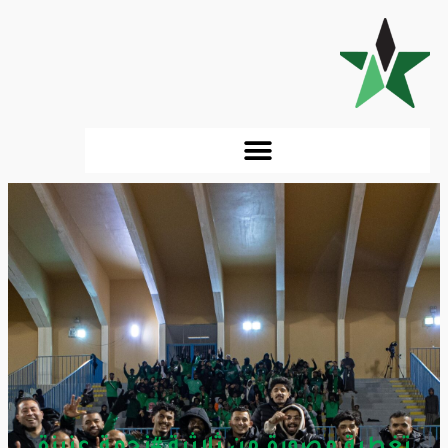
تغطية مصورة من ثلاثية #نجمة_عنيزة