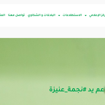
كز الإعلامي
الاستطلاعات
البلاغات و الشكاوي
تواصل معنا
المت
م يد #نجمة_عنيزة