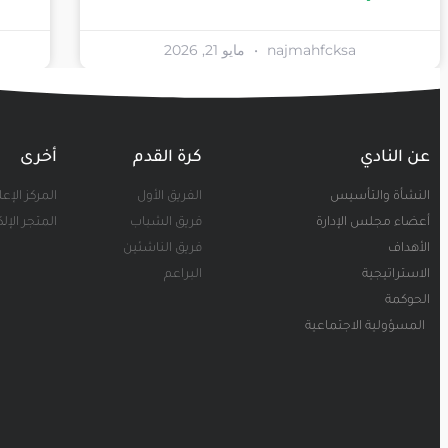
najmahfcksa
مايو 21, 2026
عن النادي
كرة القدم
أخرى
النشأة والتأسيس
الفريق الأول
المركز الإع
أعضاء مجلس الإدارة
فريق الشباب
المتجر الإل
الأهداف
فريق الناشئين
الاستراتيجية
البراعم
الحوكمة
المسؤولية الاجتماعية