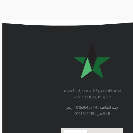
المملكة العربية السعودية، القصيم،
عنيزة، طريق الملك خالد.
رقم الهاتف : 0163645544 – رقم
الفاكس : 0163641219