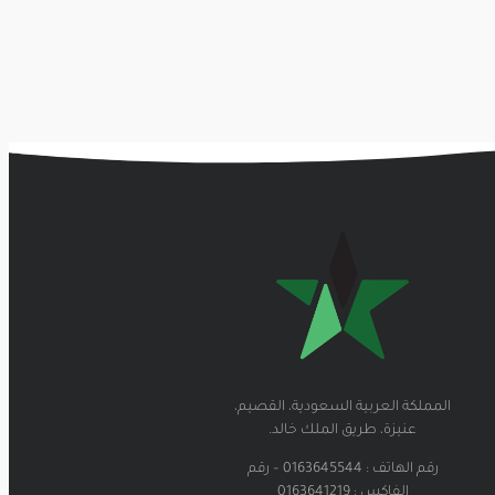
المملكة العربية السعودية، القصيم،
عنيزة، طريق الملك خالد.
رقم الهاتف : 0163645544 – رقم
الفاكس : 0163641219