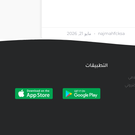
najmahfcksa
مايو 21, 2026
التطبيقات
لامي
كتروني