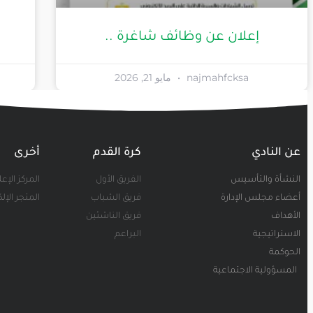
إعلان عن وظائف شاغرة ..
najmahfcksa
مايو 21, 2026
عن النادي
كرة القدم
أخرى
النشأة والتأسيس
الفريق الأول
المركز الإع
أعضاء مجلس الإدارة
فريق الشباب
المتجر الإل
الأهداف
فريق الناشئين
الاستراتيجية
البراعم
الحوكمة
المسؤولية الاجتماعية