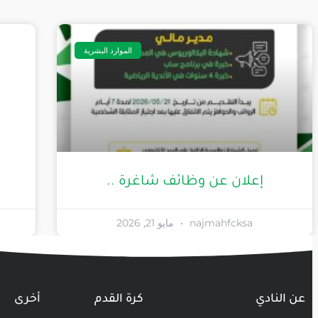
الموارد البشرية
إعلان عن وظائف شاغرة ..
najmahfcksa
مايو 21, 2026
عن النادي
كرة القدم
أخرى