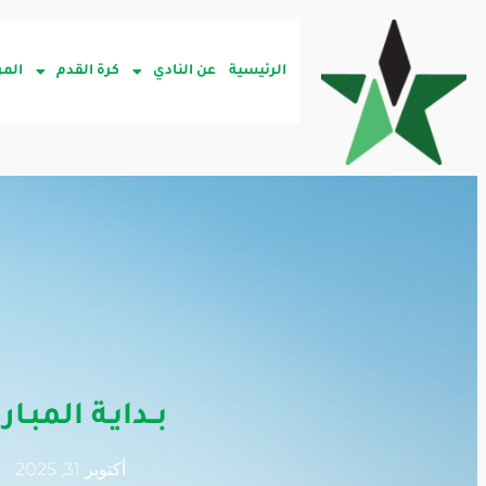
الرئيسية
عن النادي
كرة القدم
المر
بــدايـة المبـار
أكتوبر 31, 2025