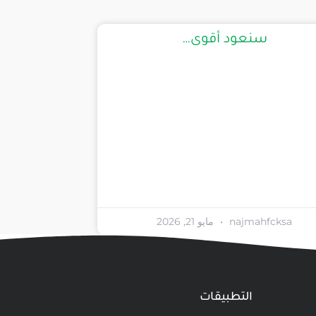
سنعود أقوى…
najmahfcksa
مايو 21, 2026
التطبيقات