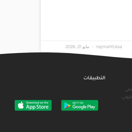
najmahfcksa
مايو 21, 2026
التطبيقات
لامي
كتروني