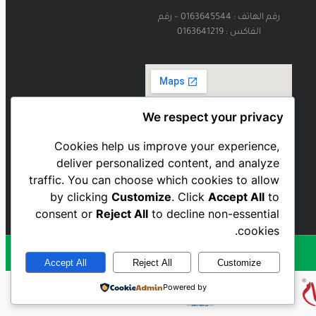
رقم الهاتف : 0163645544 – رقم
الفاكس : 0163641219
We respect your privacy
Cookies help us improve your experience,
deliver personalized content, and analyze
traffic. You can choose which cookies to allow
by clicking
Customize
. Click
Accept All
to
consent or
Reject All
to decline non-essential
cookies.
Accept All
Reject All
Customize
Powered by