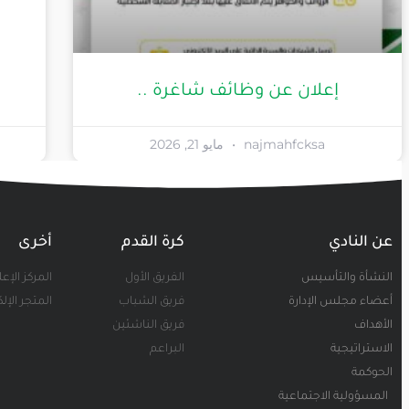
إعلان عن وظائف شاغرة ..
najmahfcksa
مايو 21, 2026
عن النادي
كرة القدم
أخرى
النشأة والتأسيس
الفريق الأول
المركز الإع
أعضاء مجلس الإدارة
فريق الشباب
المتجر الإل
الأهداف
فريق الناشئين
الاستراتيجية
البراعم
الحوكمة
المسؤولية الاجتماعية