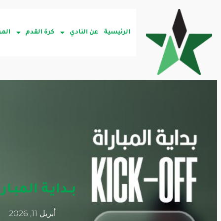
الرئيسية
عن النادي
كرة القدم
المر
بــدايـة المبـار
أبريل 11, 2026