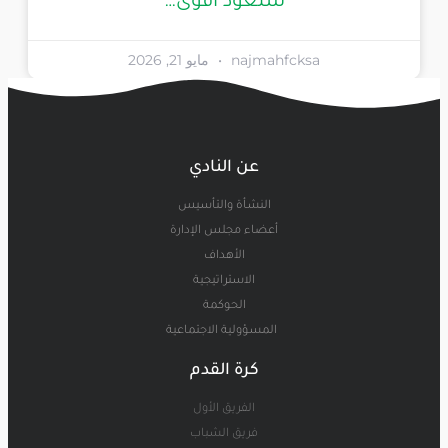
سنعود أقوى…
najmahfcksa
مايو 21, 2026
عن النادي
النشأة والتأسيس
أعضاء مجلس الإدارة
الأهداف
الاستراتيجية
الحوكمة
المسؤولية الاجتماعية
كرة القدم
الفريق الأول
فريق الشباب