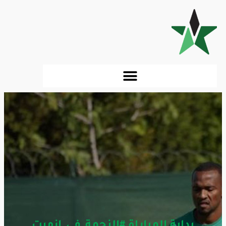
بداية المباراة #النجمة_في_إزميت